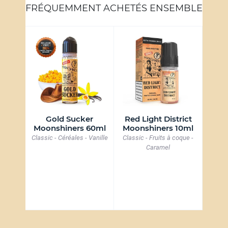
FRÉQUEMMENT ACHETÉS ENSEMBLE
se
Gold Sucker
Red Light District
Gold
10ml
Moonshiners 60ml
Moonshiners 10ml
Nicot
Classic - Céréales - Vanille
Classic - Fruits à coque -
Classic
Caramel