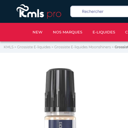
NEW
NOS MARQUES
E-LIQUIDES
C
KMLS
>
Grossiste E-liquides
>
Grossiste E-liquides Moonshiners
>
Grossis