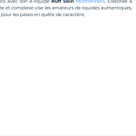
ics avec son e-liquide
Ruff Skin
Moonshiners
. Élaborée à
orsée et complexe vise les amateurs de liquides authentiques,
é pour les palais en quête de caractère.