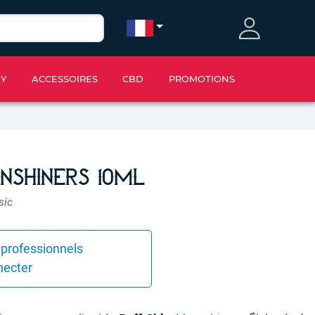
IY
ACCESSOIRES
CBD
PROMOTIONS
nshiners 10ml
sic
 professionnels
necter