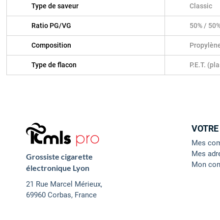
Type de saveur
Classic
Ratio PG/VG
50% / 50
Composition
Propylène
Type de flacon
P.E.T. (pl
VOTRE
Mes co
Mes adr
Grossiste cigarette
Mon con
électronique Lyon
21 Rue Marcel Mérieux,
69960 Corbas, France