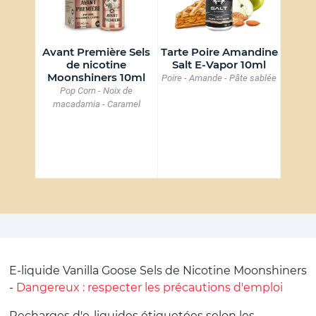
Avant Première Sels
Tarte Poire Amandine
Red 
10ml
de nicotine
Salt E-Vapor 10ml
Moo
Moonshiners 10ml
éréales -
Poire - Amande - Pâte sablée
Classi
Pop Corn - Noix de
macadamia - Caramel
E-liquide Vanilla Goose Sels de Nicotine Moonshiners
-
Dangereux : respecter les précautions d'emploi
Recharges d'e-liquides étiquetées selon les