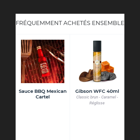
FRÉQUEMMENT ACHETÉS ENSEMBLE
oykin
Sauce BBQ Mexican
Gibson WFC 40ml
Conc
Cartel
Serp
Classic brun - Caramel -
P
Réglisse