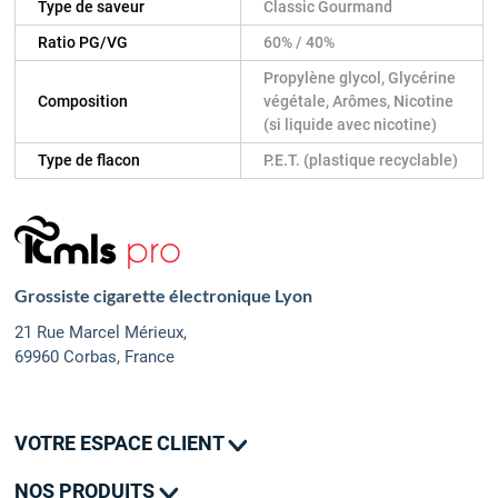
Type de saveur
Classic Gourmand
Ratio PG/VG
60% / 40%
Propylène glycol, Glycérine
Composition
végétale, Arômes, Nicotine
(si liquide avec nicotine)
Type de flacon
P.E.T. (plastique recyclable)
Grossiste cigarette électronique Lyon
21 Rue Marcel Mérieux,
69960 Corbas, France
VOTRE ESPACE CLIENT
Mes commandes
NOS PRODUITS
Mes adresses