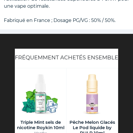
une vape optimale.
Fabriqué en France ; Dosage PG/VG : 50% / 50%.
FRÉQUEMMENT ACHETÉS ENSEMBLE
cée
Triple Mint sels de
Pêche Melon Glacés
Conc
s Le
nicotine Roykin 10ml
Le Pod liquide by
Gaze
ide
PULP 10ml