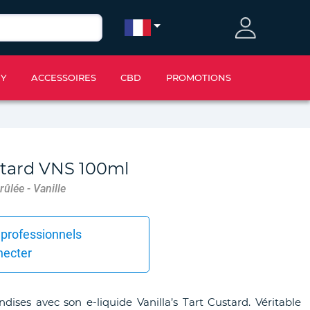
IY
ACCESSOIRES
CBD
PROMOTIONS
ustard VNS 100ml
ûlée - Vanille
 professionnels
necter
ses avec son e-liquide Vanilla’s Tart Custard. Véritable