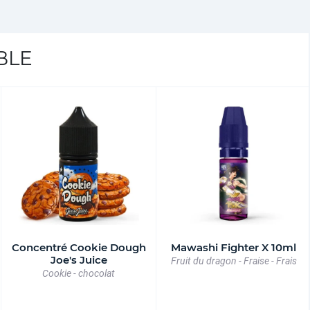
BLE
Concentré Cookie Dough
Mawashi Fighter X 10ml
Joe's Juice
Fruit du dragon - Fraise - Frais
Cookie - chocolat