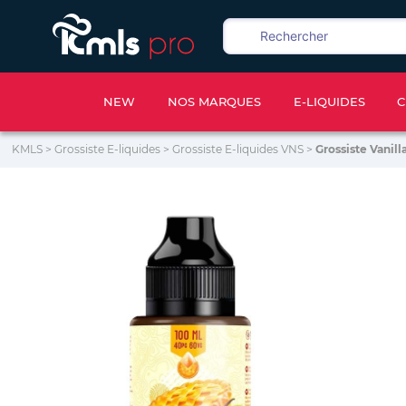
NEW
NOS MARQUES
E-LIQUIDES
C
KMLS
>
Grossiste E-liquides
>
Grossiste E-liquides VNS
>
Grossiste Vanill