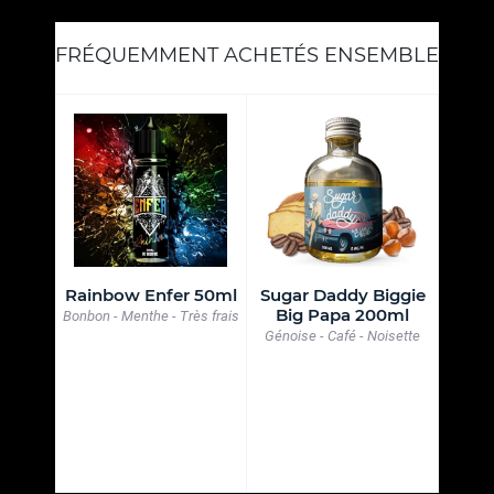
FRÉQUEMMENT ACHETÉS ENSEMBLE
ne Ice
Rainbow Enfer 50ml
Sugar Daddy Biggie
Fru
l
Big Papa 200ml
Fram
Bonbon - Menthe - Très frais
Génoise - Café - Noisette