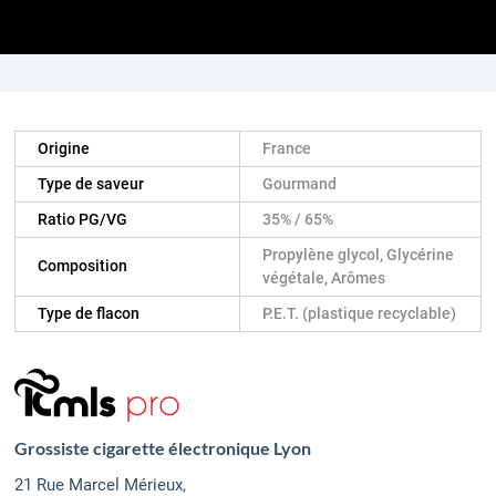
Origine
France
Type de saveur
Gourmand
Ratio PG/VG
35% / 65%
Propylène glycol, Glycérine
Composition
végétale, Arômes
Type de flacon
P.E.T. (plastique recyclable)
Grossiste cigarette électronique Lyon
21 Rue Marcel Mérieux,