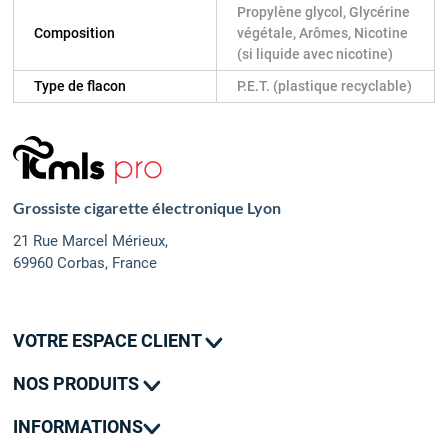
Propylène glycol, Glycérine
Composition
végétale, Arômes, Nicotine
(si liquide avec nicotine)
Type de flacon
P.E.T. (plastique recyclable)
Grossiste cigarette électronique Lyon
21 Rue Marcel Mérieux,
69960 Corbas, France
VOTRE ESPACE CLIENT
Mes commandes
NOS PRODUITS
Mes adresses
Promotions
Mon contact
INFORMATIONS
Nouveautés