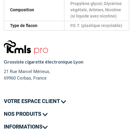
Propylène glycol, Glycérine
Composition
végétale, Arômes, Nicotine
(si liquide avec nicotine)
Type de flacon
P.E.T. (plastique recyclable)
Grossiste cigarette électronique Lyon
21 Rue Marcel Mérieux,
69960 Corbas, France
VOTRE ESPACE CLIENT
Mes commandes
NOS PRODUITS
Mes adresses
Promotions
Mon contact
INFORMATIONS
Nouveautés