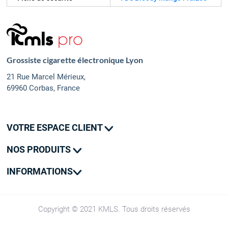
Grossiste cigarette électronique Lyon
21 Rue Marcel Mérieux,
69960 Corbas, France
VOTRE ESPACE CLIENT
Mes commandes
NOS PRODUITS
Mes adresses
Promotions
Mon contact
INFORMATIONS
Nouveautés
Livraison
SAV
CGV
Copyright © 2021 KMLS. Tous droits réservés
Groupe Kumulus Vape