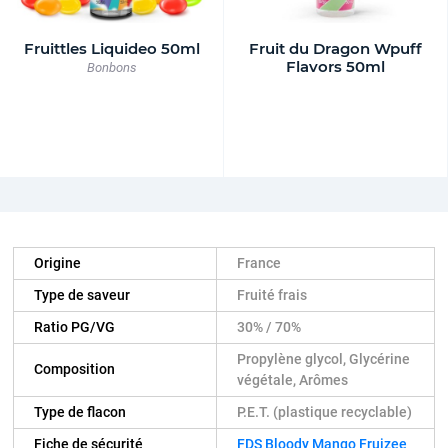
Fruittles Liquideo 50ml
Fruit du Dragon Wpuff
Flavors 50ml
Bonbons
Origine
France
Type de saveur
Fruité frais
Ratio PG/VG
30% / 70%
Propylène glycol, Glycérine
Composition
végétale, Arômes
Type de flacon
P.E.T. (plastique recyclable)
Fiche de sécurité
FDS Bloody Mango Fruizee