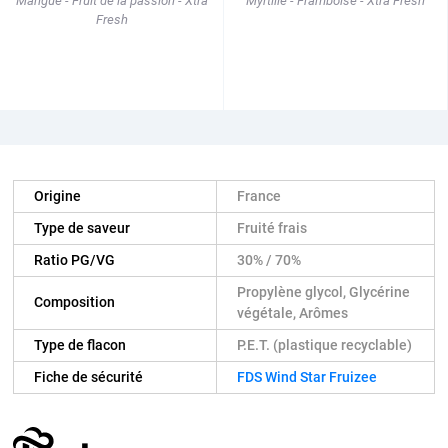
Mangue - Fruit de la passion - Xtra
Myrtille - Framboise - Xtra Fresh
Fresh
Origine
France
Type de saveur
Fruité frais
Ratio PG/VG
30% / 70%
Propylène glycol, Glycérine
Composition
végétale, Arômes
Type de flacon
P.E.T. (plastique recyclable)
Fiche de sécurité
FDS Wind Star Fruizee