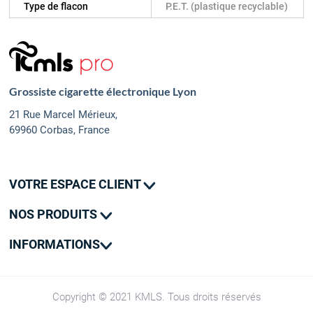
Type de flacon
P.E.T. (plastique recyclable)
Grossiste cigarette électronique Lyon
21 Rue Marcel Mérieux,
69960 Corbas, France
VOTRE ESPACE CLIENT
Mes commandes
NOS PRODUITS
Mes adresses
Promotions
Mon contact
INFORMATIONS
Nouveautés
Livraison
SAV
CGV
Copyright © 2021 KMLS. Tous droits réservés
Groupe Kumulus Vape