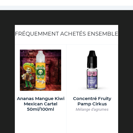
FRÉQUEMMENT ACHETÉS ENSEMBLE
 Juice
Ananas Mangue Kiwi
Concentré Fruity
Mexican Cartel
Pamp Cirkus
Moo
50ml/100ml
rais
Mélange d'agrumes