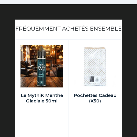
FRÉQUEMMENT ACHETÉS ENSEMBLE
olors
Le MythiK Menthe
Pochettes Cadeau
Cal
Glaciale 50ml
(X50)
Liq
it de la