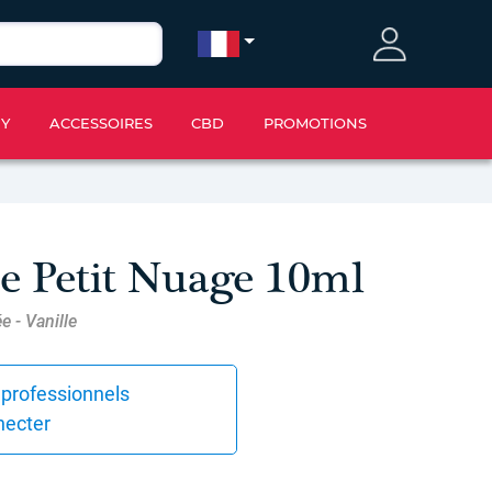
IY
ACCESSOIRES
CBD
PROMOTIONS
e Petit Nuage 10ml
e - Vanille
 professionnels
necter