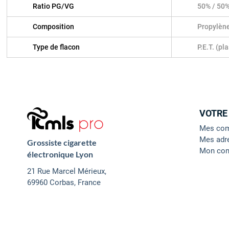
Ratio PG/VG
50% / 50
Composition
Propylène
Type de flacon
P.E.T. (pl
VOTRE
Mes co
Mes adr
Grossiste cigarette
Mon con
électronique Lyon
21 Rue Marcel Mérieux,
69960 Corbas, France