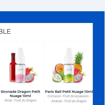
BLE
Sironade Dragon Petit
Paris Bali Petit Nuage 10ml
Nuage 10ml
Corossol - Fruit de la passion -
Sirop - Fruit du dragon
Ananas - Fruit du dragon