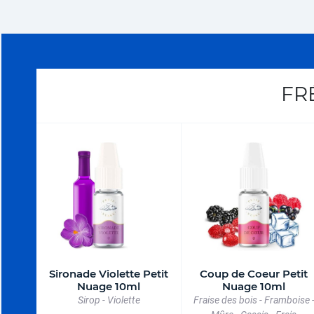
FR
Sironade Violette Petit
Coup de Coeur Petit
Nuage 10ml
Nuage 10ml
Sirop - Violette
Fraise des bois - Framboise 