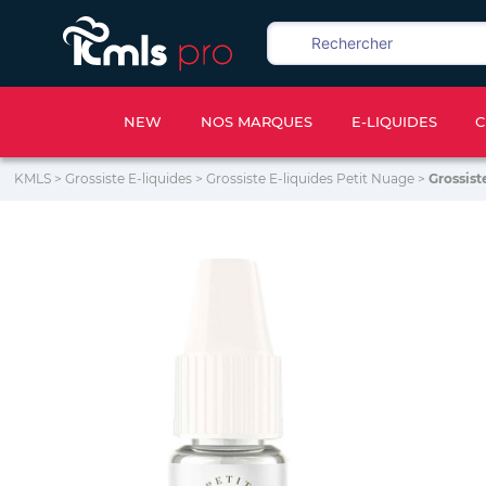
NEW
NOS MARQUES
E-LIQUIDES
C
KMLS
>
Grossiste E-liquides
>
Grossiste E-liquides Petit Nuage
>
Grossist