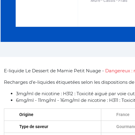
Mûre - Cassis - Frais
E-liquide Le Dessert de Mamie Petit Nuage -
Dangereux : r
Recharges d'e-liquides étiquetées selon les dispositions d
3mg/ml de nicotine : H312 : Toxicité aiguë par voie cu
6mg/ml - 11mg/ml - 16mg/ml de nicotine : H311 : Toxici
Origine
France
Type de saveur
Gourman