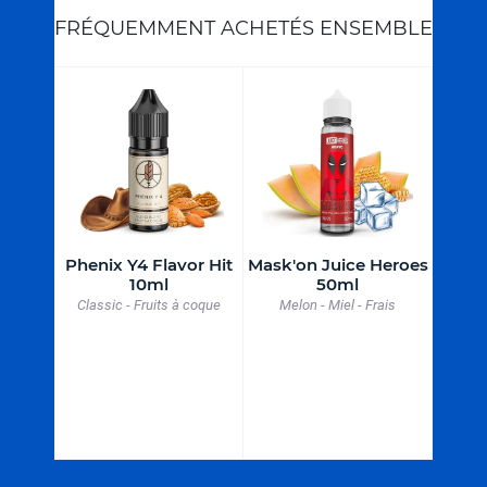
FRÉQUEMMENT ACHETÉS ENSEMBLE
ark
Phenix Y4 Flavor Hit
Mask'on Juice Heroes
Kit 
ice
10ml
50ml
enthe -
Classic - Fruits à coque
Melon - Miel - Frais