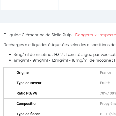
E-liquide Clémentine de Sicile Pulp -
Dangereux : respecte
Recharges d'e-liquides étiquetées selon les dispositions d
3mg/ml de nicotine : H312 : Toxicité aiguë par voie cu
6mg/ml - 9mg/ml - 12mg/ml - 18mg/ml de nicotine : H31
Origine
France
Type de saveur
Fruité
Ratio PG/VG
70% / 30
Composition
Propylène
Type de flacon
P.E.T. (pl