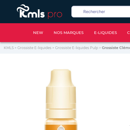
NEW
NOS MARQUES
E-LIQUIDES
C
KMLS
>
Grossiste E-liquides
>
Grossiste E-liquides Pulp
>
Grossiste Cléme