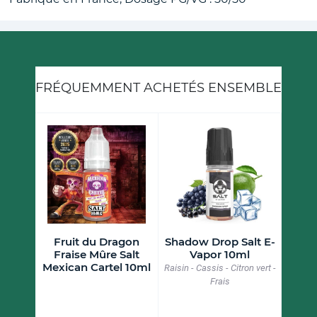
FRÉQUEMMENT ACHETÉS ENSEMBLE
lt E-
Fruit du Dragon
Shadow Drop Salt E-
Raisin
l
Fraise Mûre Salt
Vapor 10ml
Nicot
Mexican Cartel 10ml
Raisin - Cassis - Citron vert -
Frais