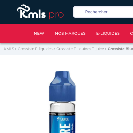
NEW
NOS MARQUES
E-LIQUIDES
C
KMLS
>
Grossiste E-liquides
>
Grossiste E-liquides T-juice
>
Grossiste Blu