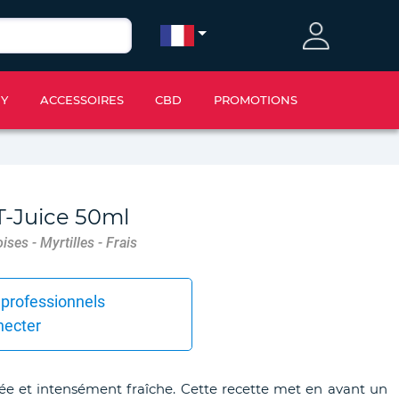
IY
ACCESSOIRES
CBD
PROMOTIONS
T-Juice 50ml
ses - Myrtilles - Frais
 professionnels
necter
itée et intensément fraîche. Cette recette met en avant un