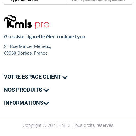
Grossiste cigarette électronique Lyon
21 Rue Marcel Mérieux,
69960 Corbas, France
VOTRE ESPACE CLIENT
Mes commandes
NOS PRODUITS
Mes adresses
Promotions
Mon contact
INFORMATIONS
Nouveautés
Livraison
SAV
CGV
Copyright © 2021 KMLS. Tous droits réservés
Groupe Kumulus Vape