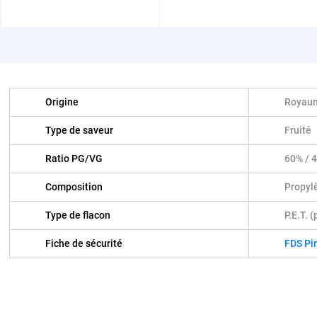
Origine
Royau
Type de saveur
Fruité
Ratio PG/VG
60% / 
Composition
Propylè
Type de flacon
P.E.T. 
Fiche de sécurité
FDS Pi