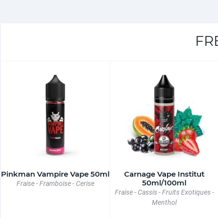
FR
Pinkman Vampire Vape 50ml
Carnage Vape Institut
50ml/100ml
Fraise - Framboise - Cerise
Fraise - Cassis - Fruits Exotiques -
Menthol