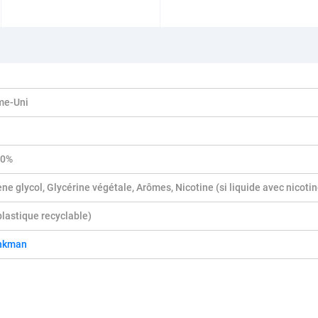
me-Uni
40%
ne glycol, Glycérine végétale, Arômes, Nicotine (si liquide avec nicotin
(plastique recyclable)
nkman