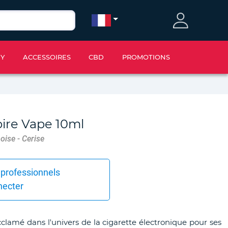
IY
ACCESSOIRES
CBD
PROMOTIONS
ire Vape 10ml
oise - Cerise
 professionnels
necter
lamé dans l'univers de la cigarette électronique pour ses