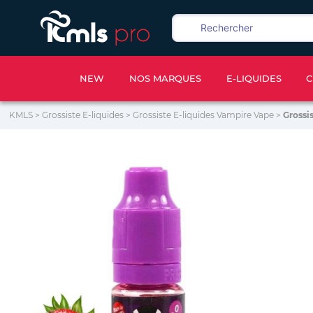
NEW
NOS MARQUES
E-LIQUIDES
C
KMLS
>
Grossiste E-liquides
>
Grossiste E-liquides Vampire Vape
>
Grossi