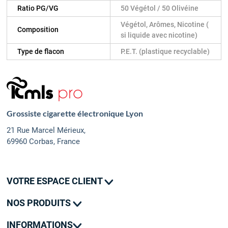
Ratio PG/VG
50 Végétol / 50 Olivéine
Végétol, Arômes, Nicotine (
Composition
si liquide avec nicotine)
Type de flacon
P.E.T. (plastique recyclable)
Grossiste cigarette électronique Lyon
21 Rue Marcel Mérieux,
69960 Corbas, France
VOTRE ESPACE CLIENT
Mes commandes
NOS PRODUITS
Mes adresses
Promotions
Mon contact
INFORMATIONS
Nouveautés