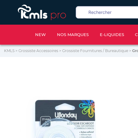
NEW
NOS MARQUES
E-LIQUIDES
C
KMLS
>
Grossiste Accessoires
>
Grossiste Fournitures / Bureautique
>
Gr