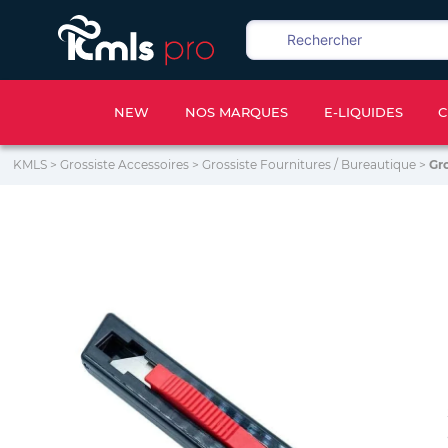
NEW
NOS MARQUES
E-LIQUIDES
C
KMLS
>
Grossiste Accessoires
>
Grossiste Fournitures / Bureautique
>
Gr