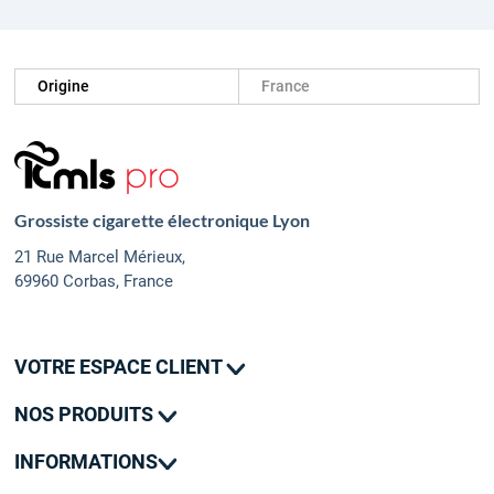
Origine
France
Grossiste cigarette électronique Lyon
21 Rue Marcel Mérieux,
69960 Corbas, France
VOTRE ESPACE CLIENT
Mes commandes
NOS PRODUITS
Mes adresses
Promotions
Mon contact
INFORMATIONS
Nouveautés
Livraison