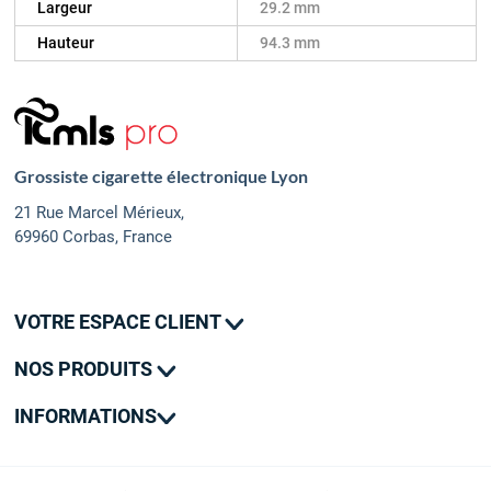
Largeur
29.2 mm
Hauteur
94.3 mm
Grossiste cigarette électronique Lyon
21 Rue Marcel Mérieux,
69960 Corbas, France
VOTRE ESPACE CLIENT
Mes commandes
NOS PRODUITS
Mes adresses
Promotions
Mon contact
INFORMATIONS
Nouveautés
Livraison
SAV