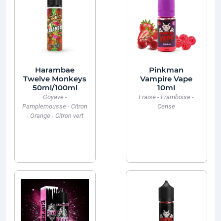
Harambae
Pinkman
Twelve Monkeys
Vampire Vape
50ml/100ml
10ml
Goyave -
Fraise - Framboise -
Pamplemousse - Citron
Cerise
- Orange - Citron vert