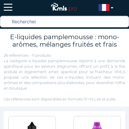
E-liquides pamplemousse : mono-
arômes, mélanges fruités et frais
26 références - 11 produits
La catégorie e-liquides pamplemousse répond à une demande
spécifique pour les saveurs d'agrumes, offrant un profil à la fois
acidulé et légèrement amer, apprécié pour sa fraîcheur. KMLS
propose une sélection de ces e-liquides, incluant des mono-
arômes et des compositions plus élaborées, pour diversifier l'offre
en boutique.
Ces références sont disponibles en formats 10 ml
Lire la suite...