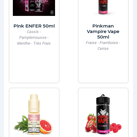
Pink ENFER 50ml
Pinkman
Vampire Vape
Cassis -
50ml
Pamplemousse -
Fraise - Framboise -
Menthe - Très Frais
Cerise