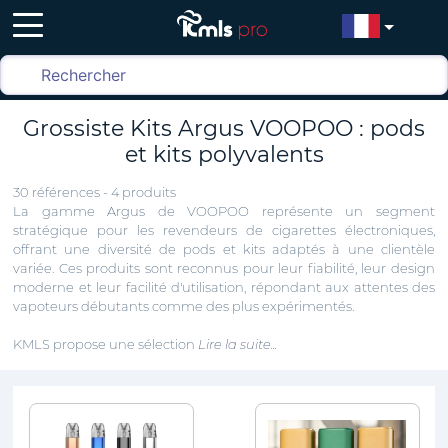
Grossiste Kits Argus VOOPOO : pods
et kits polyvalents
30 références - 4 produits
La gamme Argus de VOOPOO représente un segment
stratégique pour les revendeurs de cigarettes électroniques,
offrant une diversité de pods et kits adaptés à une clientèle
variée. Ces produits sont reconnus pour leur fiabilité, leur design
moderne et leur facilité d'utilisation, répondant aux attentes des
vapoteurs débutants comme des plus expérimentés.
KMLS propose une sélection
Lire la suite...