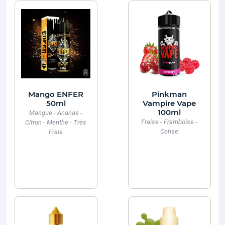
Mango ENFER
Pinkman
50ml
Vampire Vape
100ml
Mangue - Ananas -
Fraise - Framboise -
Citron - Menthe - Très
Cerise
Frais