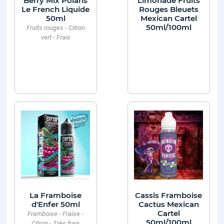
Berry Mix Polaris
Limonade Fruits
Le French Liquide
Rouges Bleuets
50ml
Mexican Cartel
50ml/100ml
Fruits rouges - Citron
vert - Frais
La Framboise
Cassis Framboise
d'Enfer 50ml
Cactus Mexican
Cartel
Framboise - Fraise -
50ml/100ml
Citron - Très frais