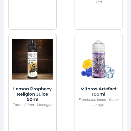
Vert
Lemon Prophecy
Mithros Artefact
Religion Juice
100ml
50ml
Framboise bleue - Citron
Tarte - Citron - Meringue
- Frais