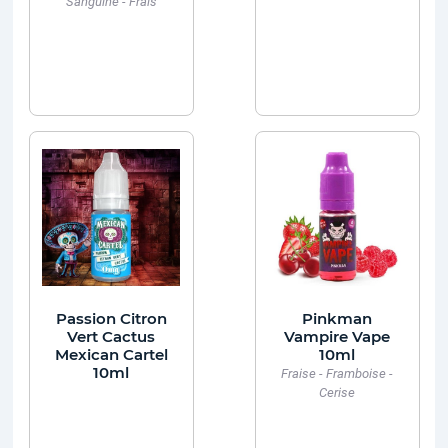
Sanguine - Frais
Passion Citron
Pinkman
Vert Cactus
Vampire Vape
Mexican Cartel
10ml
10ml
Fraise - Framboise -
Cerise