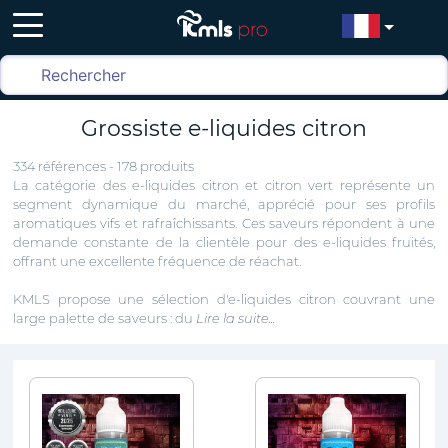
Grossiste e-liquides citron
334 références - 178 produits
La catégorie des e-liquides citron et citron vert représente un
segment dynamique du marché, apprécié pour ses profils
aromatiques vifs et rafraîchissants. Ces saveurs répondent à une
demande constante de la clientèle pour des e-liquides fruités,
offrant une excellente fréquence de réachat.
KMLS propose une sélection d'e-liquides citron couvrant une
large palette de saveurs : du
Lire la suite...