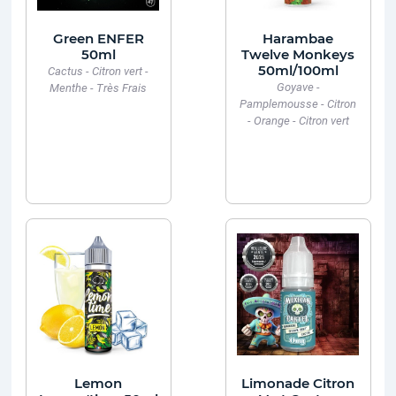
Green ENFER
Harambae
50ml
Twelve Monkeys
50ml/100ml
Cactus - Citron vert -
Goyave -
Menthe - Très Frais
Pamplemousse - Citron
- Orange - Citron vert
Lemon
Limonade Citron