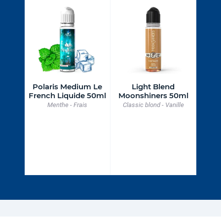
laris
Polaris Medium Le
Light Blend
Ana
uide
French Liquide 50ml
Moonshiners 50ml
Menthe - Frais
Classic blond - Vanille
du dragon