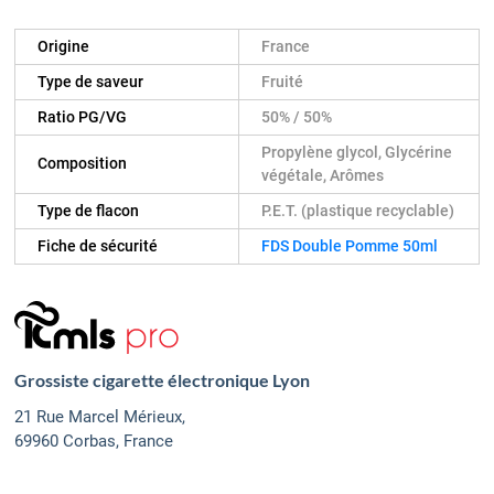
Origine
France
Type de saveur
Fruité
Ratio PG/VG
50% / 50%
Propylène glycol, Glycérine
Composition
végétale, Arômes
Type de flacon
P.E.T. (plastique recyclable)
Fiche de sécurité
FDS Double Pomme 50ml
Grossiste cigarette électronique Lyon
21 Rue Marcel Mérieux,
69960 Corbas, France