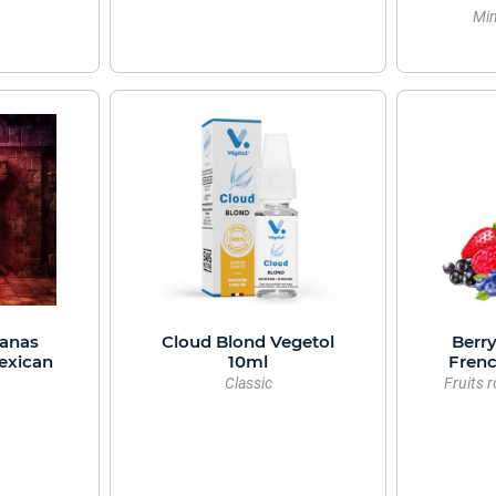
Min
anas
Cloud Blond Vegetol
Berry
exican
10ml
Frenc
Classic
Fruits r