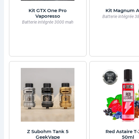
Kit GTX One Pro
Kit Magnum A
Vaporesso
Batterie intégrée 
Batterie intégrée 3000 mah
Z Subohm Tank 5
Red Astaire T-
GeekVape
50ml