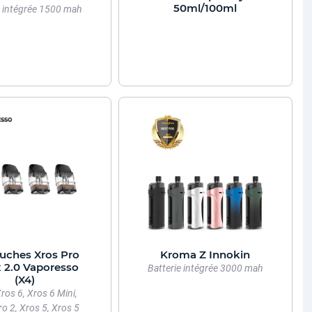
50ml/100ml
e intégrée 1500 mah
uches Xros Pro
Kroma Z Innokin
 2.0 Vaporesso
Batterie intégrée 3000 mah
(X4)
ros 6, Xros 6 Mini,
o 2, Xros 5, Xros 5