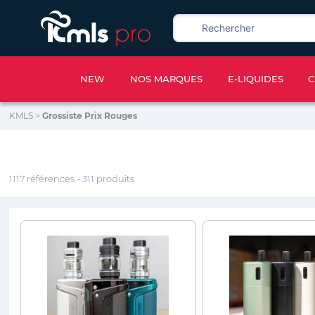
NEW
NOS MARQUES
E-LIQUIDES
C
KMLS
>
Grossiste Prix Rouges
1117 références - 311 produits