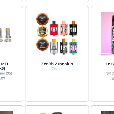
B MTL
Zenith 2 Innokin
Le D
X5)
26 mm
ano 2Kit
Fruit 
 MTL
Li