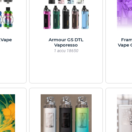
kVape
Armour GS DTL
Fram
Vaporesso
Vape 
1 accu 18650