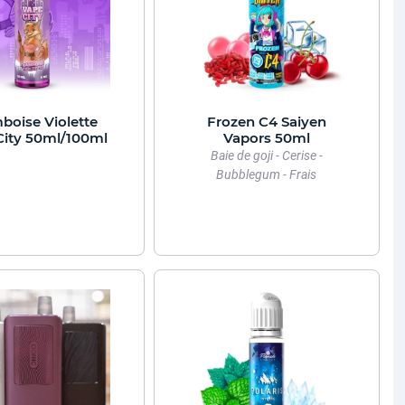
boise Violette
Frozen C4 Saiyen
City 50ml/100ml
Vapors 50ml
Baie de goji - Cerise -
Bubblegum - Frais