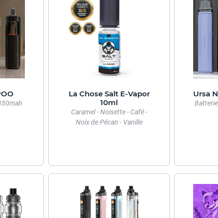
OPOO
La Chose Salt E-Vapor
Ursa N
10ml
 1350mah
Batteri
Caramel - Noisette - Café -
Noix de Pécan - Vanille