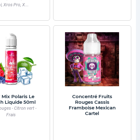
i, Xros Pro, X...
 Mix Polaris Le
Concentré Fruits
h Liquide 50ml
Rouges Cassis
Framboise Mexican
ouges - Citron vert -
Cartel
Frais