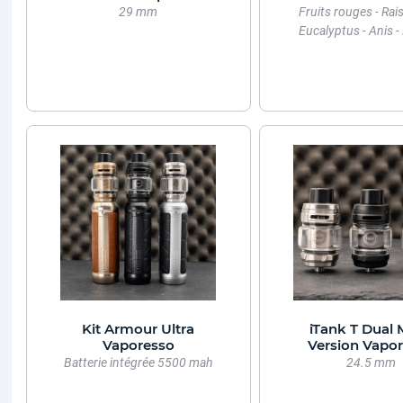
29 mm
Fruits rouges - Rais
Eucalyptus - Anis 
Kit Armour Ultra
iTank T Dual
Vaporesso
Version Vapo
Batterie intégrée 5500 mah
24.5 mm