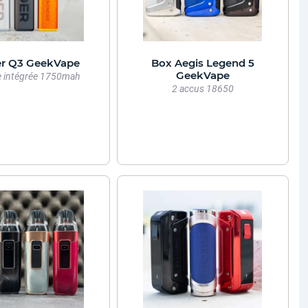
r Q3 GeekVape
Box Aegis Legend 5
GeekVape
e intégrée 1750mah
2 accus 18650