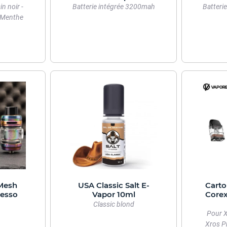
in noir -
Batterie intégrée 3200mah
Batteri
- Menthe
 Mesh
USA Classic Salt E-
Carto
resso
Vapor 10ml
Corex
Classic blond
Pour X
Xros Pr