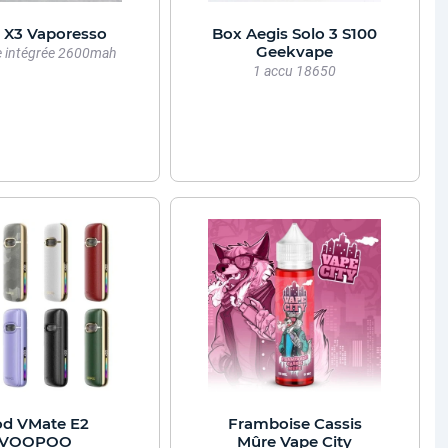
 X3 Vaporesso
Box Aegis Solo 3 S100
Geekvape
e intégrée 2600mah
1 accu 18650
d VMate E2
Framboise Cassis
VOOPOO
Mûre Vape City