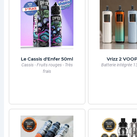
Le Cassis d'Enfer 50ml
Vrizz 2 VO
Cassis - Fruits rouges - Très
Batterie intégrée
frais