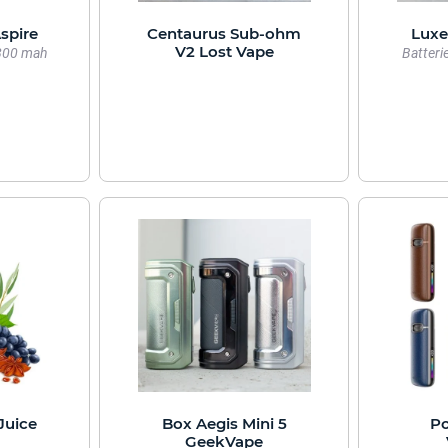
spire
Centaurus Sub-ohm
Luxe
V2 Lost Vape
3800 mah
Batteri
Juice
Box Aegis Mini 5
Po
GeekVape