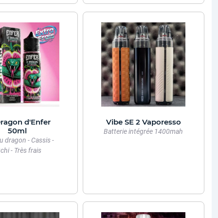
ragon d'Enfer
Vibe SE 2 Vaporesso
50ml
Batterie intégrée 1400mah
du dragon - Cassis -
tchi - Très frais