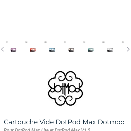
Cartouche Vide DotPod Max Dotmod
Pour DotPod Max Lite et DotPod Max V1.5