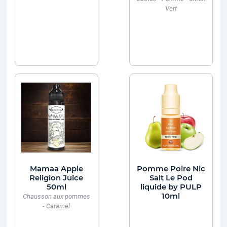
Vert
Mamaa Apple
Pomme Poire Nic
Religion Juice
Salt Le Pod
50ml
liquide by PULP
10ml
Chausson aux pommes
- Caramel