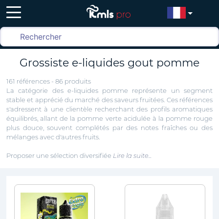
Grossiste e-liquides gout pomme
161 références - 86 produits
La catégorie des e-liquides pomme représente un segment
stable et apprécié du marché des saveurs fruitées. Ces références
s'adressent à une clientèle recherchant des profils aromatiques
équilibrés, allant de la pomme verte acidulée à la pomme rouge
plus douce, souvent complétés par des notes fraîches ou des
mélanges avec d'autres fruits.
Proposer une sélection diversifiée
Lire la suite...