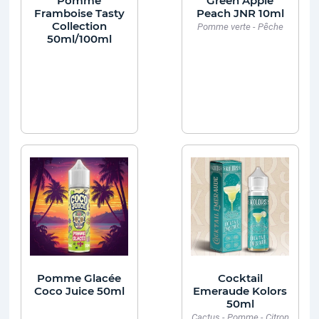
Pomme
Green Apple
Framboise Tasty
Peach JNR 10ml
Collection
Pomme verte - Pêche
50ml/100ml
Pomme Glacée
Cocktail
Coco Juice 50ml
Emeraude Kolors
50ml
Cactus - Pomme - Citron