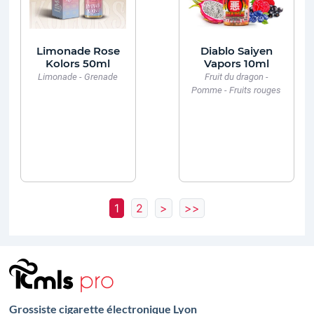
Limonade Rose
Diablo Saiyen
Kolors 50ml
Vapors 10ml
Limonade - Grenade
Fruit du dragon -
Pomme - Fruits rouges
1
2
>
>>
Grossiste cigarette électronique Lyon