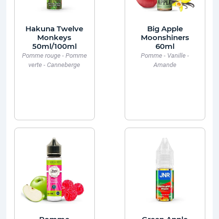
Hakuna Twelve
Big Apple
Monkeys
Moonshiners
50ml/100ml
60ml
Pomme rouge - Pomme
Pomme - Vanille -
verte - Canneberge
Amande